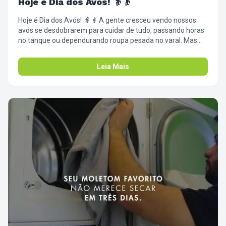
Hoje é Dia dos Avós! 👵👴
Hoje é Dia dos Avós! 👵👴 A gente cresceu vendo nossos
avós se desdobrarem para cuidar de tudo, passando horas
no tanque ou dependurando roupa pesada no varal. Mas
agora é a nossa vez de mimar quem sempre cuidou da
gente. Que tal passar lá, pegar os edredons, cobertores e
Leia Mais
toalhas pesadas que dão tanto trabalho de lavar no inverno,
e trazer pra cá? Poupando esse esforço, sobra mais tempo
e energia para o café com bolo, para o abraço apertado e
para aquelas histórias que só eles sabem contar. ❤️