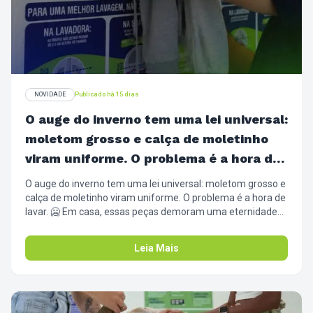
NOVIDADE
Publicado há 15 dias
O auge do inverno tem uma lei universal:
moletom grosso e calça de moletinho
viram uniforme. O problema é a hora de
lavar. 🥶
O auge do inverno tem uma lei universal: moletom grosso e
calça de moletinho viram uniforme. O problema é a hora de
lavar. 🥶 Em casa, essas peças demoram uma eternidade
pra secar, ocupam o varal todo e, se o tempo fechar, ainda
ficam com aquele cheiro de umidade no capuz. Nossa
Leia Mais
secadora industrial tem ar quente circulando no tambor
todo, secando a peça por igual, de dentro pra fora. Volta
fofinho, cheiroso e pronto pra te esquentar de novo.