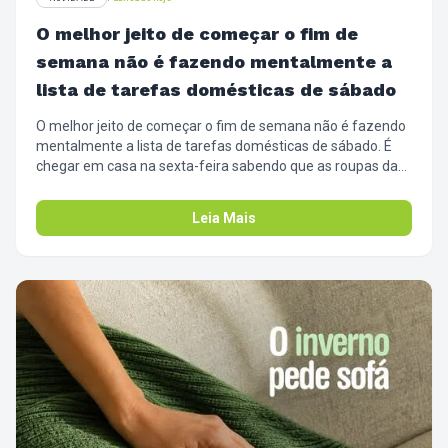
O melhor jeito de começar o fim de
semana não é fazendo mentalmente a
lista de tarefas domésticas de sábado
O melhor jeito de começar o fim de semana não é fazendo
mentalmente a lista de tarefas domésticas de sábado. É
chegar em casa na sexta-feira sabendo que as roupas da
semana já estão limpas, dobradas e prontas pra guardar. ✨
Passa aqui na volta do trabalho, usa essa 1 horinha com a
Leia Mais
gente pra ler um livro, ouvir um podcast ou só não pensar
em nada, e entra no fim de semana com o pé direito. O seu
sábado agradece.