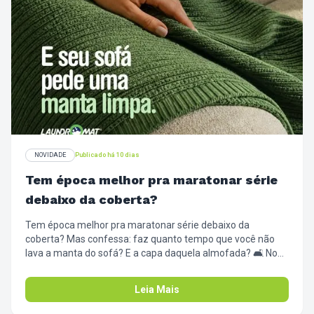
NOVIDADE
Publicado há 10 dias
Tem época melhor pra maratonar série
debaixo da coberta?
Tem época melhor pra maratonar série debaixo da
coberta? Mas confessa: faz quanto tempo que você não
lava a manta do sofá? E a capa daquela almofada? 🛋️ No
frio, a gente passa muito mais tempo na sala, e esses
tecidos acumulam poeira, ácaros e migalhas (ninguém
Leia Mais
julga a pipoca). Traz as mantas e capas pra cá de uma vez.
Lavagem rápida, secagem profunda e sua sala pronta pra