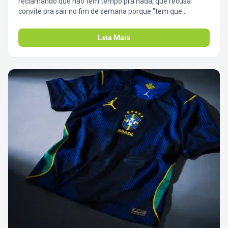
reclamando que não tem tempo pra nada, que recusa
convite pra sair no fim de semana porque "tem que
arrumar a casa e colocar a roupa em dia"? 🗣️ Hoje é o dia
perfeito pra mandar a real pra ele. Compartilha esse post e
Leia Mais
avisa: a vida é muito curta pra virar refém da máquina de
lavar. Na Laundromat, ele resolve o cesto da semana toda
em 1 horinha e ganha o resto do sábado de volta pra tomar
uma com você. Amizade é sobre facilitar a vida do outro. 🍻