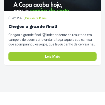
NOVIDADE
Publicado há 19 dias
Chegou a grande final!
Chegou a grande final! 🏆 Independente do resultado em
campo e de quem vai levantar a taça, aquela sua camisa
que acompanhou os jogos, que levou banho de cerveja na
comemoração, cheiro de churrasco e suor de tensão,
cumpriu o papel dela. Agora é hora de dar o descanso que
Leia Mais
ela merece. Amanhã, pega a camisa da sorte, a bandeira
que tava na janela e a toalha da mesa dos petiscos, e passa
aqui. Tira as manchas de emoção desse mês intenso e
guarda tudo limpinho pro próximo campeonato. Valeu,
torcida! ⚽