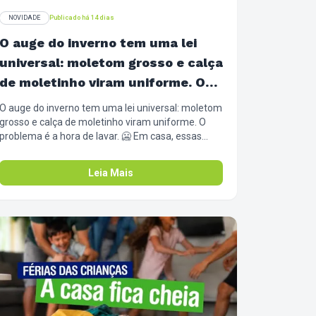
NOVIDADE
Publicado há 14 dias
O auge do inverno tem uma lei
universal: moletom grosso e calça
de moletinho viram uniforme. O
problema é a hora de lavar. 🥶
O auge do inverno tem uma lei universal: moletom
grosso e calça de moletinho viram uniforme. O
problema é a hora de lavar. 🥶 Em casa, essas
peças demoram uma eternidade pra secar,
ocupam o varal todo e, se o tempo fechar, ainda
Leia Mais
ficam com aquele cheiro de umidade no capuz.
Nossa secadora industrial tem ar quente
circulando no tambor todo, secando a peça por
igual, de dentro pra fora. Volta fofinho, cheiroso e
pronto pra te esquentar de novo.