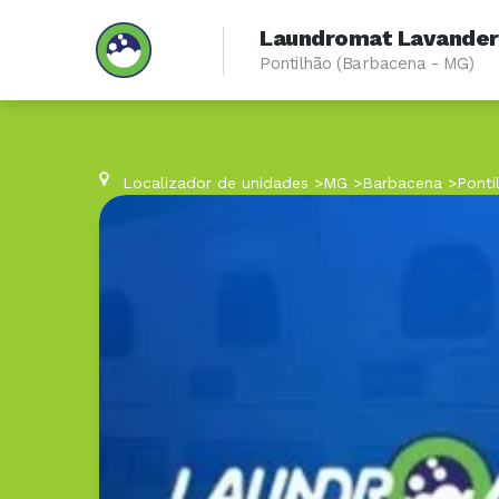
Laundromat Lavanderi
Pontilhão (Barbacena - MG)
Localizador de unidades
>
MG
>
Barbacena
>
Ponti