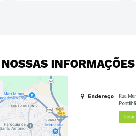
camisa da sorte, a bandeira que tava na janela e a
toalha da mesa dos petiscos, e passa aqui. Tira as
manchas de emoção desse mês intenso e guarda
tudo limpinho pro próximo campeonato. Valeu,
torcida! ⚽
NOSSAS INFORMAÇÕES
Endereço
Rua Mar
Pontilh
Gerar