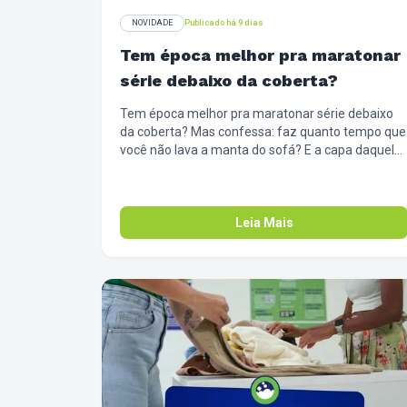
NOVIDADE
Publicado há 9 dias
Tem época melhor pra maratonar
série debaixo da coberta?
Tem época melhor pra maratonar série debaixo
da coberta? Mas confessa: faz quanto tempo que
você não lava a manta do sofá? E a capa daquela
almofada? 🛋️ No frio, a gente passa muito mais
tempo na sala, e esses tecidos acumulam poeira,
ácaros e migalhas (ninguém julga a pipoca). Traz
as mantas e capas pra cá de uma vez. Lavagem
Leia Mais
rápida, secagem profunda e sua sala pronta pra
próxima temporada da sua série favorita.