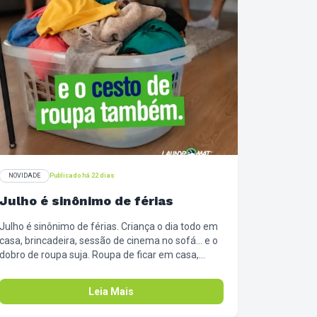
NOVIDADE
Publicado há 22 dias
Julho é sinônimo de férias
Julho é sinônimo de férias. Criança o dia todo em
casa, brincadeira, sessão de cinema no sofá... e o
dobro de roupa suja. Roupa de ficar em casa,
pijama que eles não querem tirar, cobertor que vai
pra sala. 🍿 A gente sabe que a rotina vira de
Leia Mais
cabeça pra baixo. Em vez de passar as férias
revezando máquina e varal, traz a bagunça toda