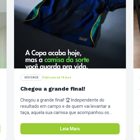
NOVIDADE
Publicado há 18 dias
Chegou a grande final!
Chegou a grande final! 🏆 Independente do
resultado em campo e de quem vai levantar a
taça, aquela sua camisa que acompanhou os
jogos, que levou banho de cerveja na
comemoração, cheiro de churrasco e suor de
Leia Mais
tensão, cumpriu o papel dela. Agora é hora de dar
o descanso que ela merece. Amanhã, pega a