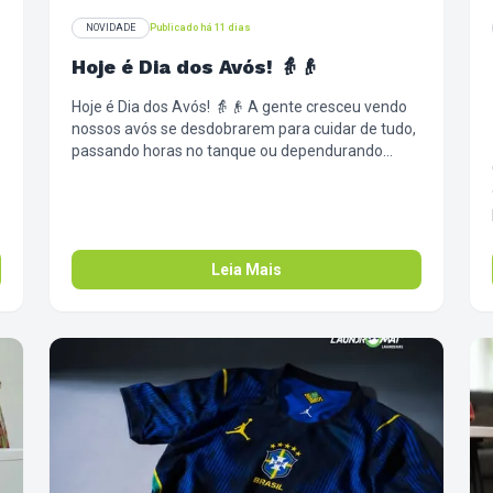
NOVIDADE
Publicado há 11 dias
Hoje é Dia dos Avós! 👵👴
Hoje é Dia dos Avós! 👵👴 A gente cresceu vendo
nossos avós se desdobrarem para cuidar de tudo,
passando horas no tanque ou dependurando
roupa pesada no varal. Mas agora é a nossa vez
de mimar quem sempre cuidou da gente. Que tal
passar lá, pegar os edredons, cobertores e toalhas
pesadas que dão tanto trabalho de lavar no
inverno, e trazer pra cá? Poupando esse esforço,
Leia Mais
sobra mais tempo e energia para o café com bolo,
para o abraço apertado e para aquelas histórias
que só eles sabem contar. ❤️