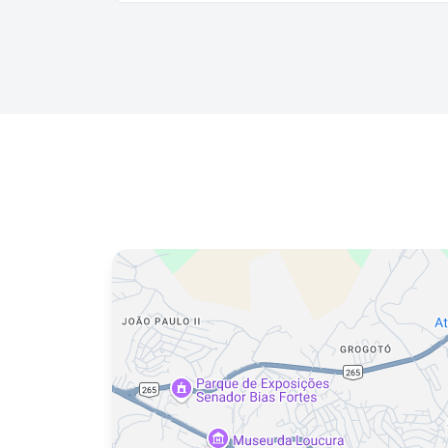
Na Laundromat, ele resolve o cesto da semana
toda em 1 horinha e ganha o resto do sábado de
volta pra tomar uma com você. Amizade é sobre
facilitar a vida do outro. 🍻