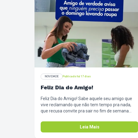
NOVIDADE
Publicado há 17 dias
Feliz Dia do Amigo!
Feliz Dia do Amigo! Sabe aquele seu amigo que
vive reclamando que não tem tempo pra nada,
que recusa convite pra sair no fim de semana
porque "tem que arrumar a casa e colocar a roupa
em dia"? 🗣️ Hoje é o dia perfeito pra mandar a real
Leia Mais
pra ele. Compartilha esse post e avisa: a vida é
muito curta pra virar refém da máquina de lavar.