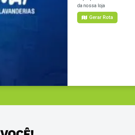
da nossa loja
Gerar Rota
 VOCÊ!