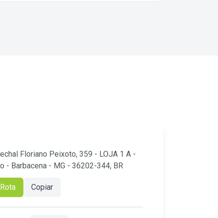
pra cá. Em 1 hora você zera o cesto e volta pra
curtir as férias com eles, sem estresse e sem
trabalhar em dobro.
echal Floriano Peixoto, 359 - LOJA 1 A -
ão - Barbacena - MG - 36202-344, BR
 Rota
Copiar