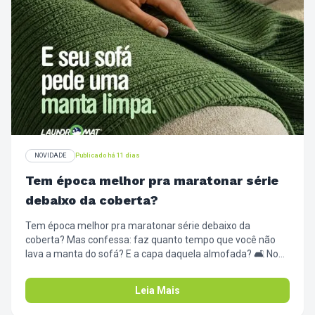
NOVIDADE
Publicado há 11 dias
Tem época melhor pra maratonar série
debaixo da coberta?
Tem época melhor pra maratonar série debaixo da
coberta? Mas confessa: faz quanto tempo que você não
lava a manta do sofá? E a capa daquela almofada? 🛋️ No
frio, a gente passa muito mais tempo na sala, e esses
tecidos acumulam poeira, ácaros e migalhas (ninguém
Leia Mais
julga a pipoca). Traz as mantas e capas pra cá de uma vez.
Lavagem rápida, secagem profunda e sua sala pronta pra