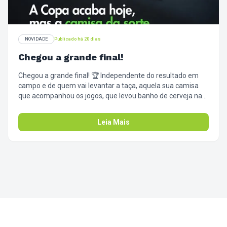
NOVIDADE
Publicado há 20 dias
Chegou a grande final!
Chegou a grande final! 🏆 Independente do resultado em
campo e de quem vai levantar a taça, aquela sua camisa
que acompanhou os jogos, que levou banho de cerveja na
comemoração, cheiro de churrasco e suor de tensão,
cumpriu o papel dela. Agora é hora de dar o descanso que
Leia Mais
ela merece. Amanhã, pega a camisa da sorte, a bandeira
que tava na janela e a toalha da mesa dos petiscos, e passa
aqui. Tira as manchas de emoção desse mês intenso e
guarda tudo limpinho pro próximo campeonato. Valeu,
torcida! ⚽