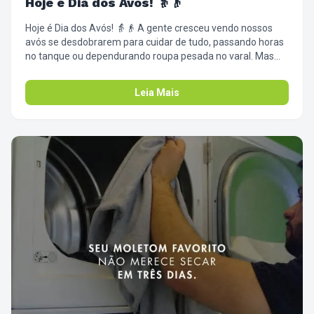
Hoje é Dia dos Avós! 👵👴
Hoje é Dia dos Avós! 👵👴 A gente cresceu vendo nossos
avós se desdobrarem para cuidar de tudo, passando horas
no tanque ou dependurando roupa pesada no varal. Mas
agora é a nossa vez de mimar quem sempre cuidou da
gente. Que tal passar lá, pegar os edredons, cobertores e
Leia Mais
toalhas pesadas que dão tanto trabalho de lavar no inverno,
e trazer pra cá? Poupando esse esforço, sobra mais tempo
e energia para o café com bolo, para o abraço apertado e
para aquelas histórias que só eles sabem contar. ❤️