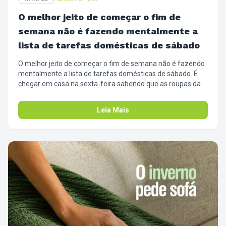
O melhor jeito de começar o fim de
semana não é fazendo mentalmente a
lista de tarefas domésticas de sábado
O melhor jeito de começar o fim de semana não é fazendo
mentalmente a lista de tarefas domésticas de sábado. É
chegar em casa na sexta-feira sabendo que as roupas da
semana já estão limpas, dobradas e prontas pra guardar. ✨
Passa aqui na volta do trabalho, usa essa 1 horinha com a
Leia Mais
gente pra ler um livro, ouvir um podcast ou só não pensar
em nada, e entra no fim de semana com o pé direito. O seu
sábado agradece.