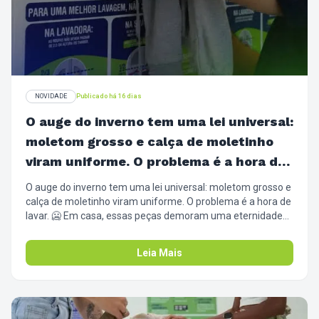
NOVIDADE
Publicado há 16 dias
O auge do inverno tem uma lei universal:
moletom grosso e calça de moletinho
viram uniforme. O problema é a hora de
lavar. 🥶
O auge do inverno tem uma lei universal: moletom grosso e
calça de moletinho viram uniforme. O problema é a hora de
lavar. 🥶 Em casa, essas peças demoram uma eternidade
pra secar, ocupam o varal todo e, se o tempo fechar, ainda
ficam com aquele cheiro de umidade no capuz. Nossa
Leia Mais
secadora industrial tem ar quente circulando no tambor
todo, secando a peça por igual, de dentro pra fora. Volta
fofinho, cheiroso e pronto pra te esquentar de novo.