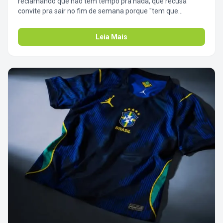
reclamando que não tem tempo pra nada, que recusa
convite pra sair no fim de semana porque "tem que
arrumar a casa e colocar a roupa em dia"? 🗣️ Hoje é o dia
perfeito pra mandar a real pra ele. Compartilha esse post e
Leia Mais
avisa: a vida é muito curta pra virar refém da máquina de
lavar. Na Laundromat, ele resolve o cesto da semana toda
em 1 horinha e ganha o resto do sábado de volta pra tomar
uma com você. Amizade é sobre facilitar a vida do outro. 🍻